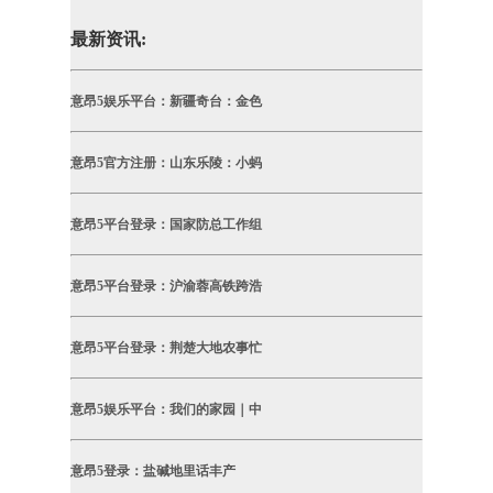
最新资讯:
意昂5娱乐平台：新疆奇台：金色
意昂5官方注册：山东乐陵：小蚂
意昂5平台登录：国家防总工作组
意昂5平台登录：沪渝蓉高铁跨浩
意昂5平台登录：荆楚大地农事忙
意昂5娱乐平台：我们的家园｜中
意昂5登录：盐碱地里话丰产