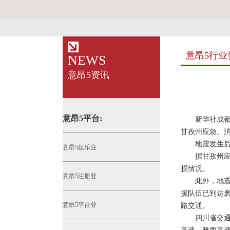
意昂5行业
NEWS
意昂5资讯
意昂5平台:
新华社成都1月
甘孜州应急、消
地震发生后，
意昂5娱乐注
据甘孜州应急
损情况。
意昂5注册登
此外，地震发
援队伍已到达
意昂5平台登
路交通。
四川省交通运