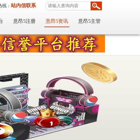
站内信联系
热线：
台
意昂5注册
意昂5资讯
意昂5主管