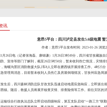
资讯
意昂5平台：四川泸定县发生5.6级地震 
作者：意昂5平台
发布时间: 2023-01-26
浏览
26日电（记者张海磊、康锦谦）1月26日3时49分，四川省甘孜藏族自治
防、宣传等部门了解到，截至26日5时50分，暂未收到伤亡情况，灾情
海螺沟景区消防救援大队2车8人立即在磨西镇开展排查工作。4时25分
管理局消息，目前暂未收到人员伤亡及房屋倒塌情况，甘孜州应急局派
生后，四川森林消防总队甘孜支队迅速启动地震应急响应，立即派出前指前
磨西镇。随后，救援人员将展开核查灾情、排查险情等工作。前往灾区的
输综合行政执法总队立即启动四级响应，第五支队启动“一路三方”联勤