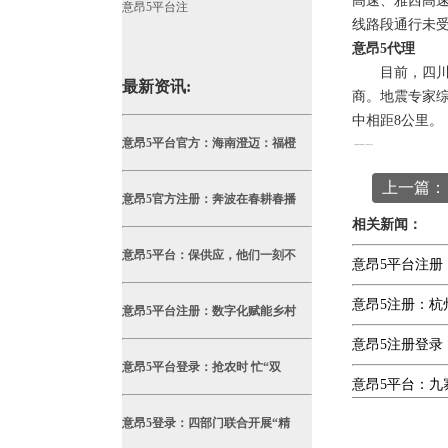
高速、雅西高
意昂5平台注
线路段通行未
意昂5代理
目前，四川省
最新资讯:
商。地震专家综
中相距8公里。
意昂5平台官方：海南澄迈：福橙
本文
意昂5平台
编辑发布，转载请注明出处
http://jychzz.net/article/xingyedongtai/93.html
上一篇：
意昂5官方注册：奔波在春耕春播
相关新闻：
意昂5平台：保供应，他们一刻不
意昂5平台注册
意昂5注册：杭
意昂5平台注册：数字化赋能乡村
意昂5注册登录
意昂5平台登录：抢农时 忙“双
意昂5平台：九
意昂5登录：四部门联合开展“精