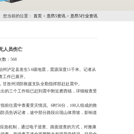
您当前的位置：
首页
>
意昂5资讯
>
意昂5行业资讯
暂无人员伤亡
次数：
568
州泸定县发生5.6级地震，震源深度11千米。记者从
排查工作已展开。
，甘孜州消防救援支队全勤指挥部赶赴震中。
出的三个工作组已赶到震中附近磨西镇，详细核查受
往震中查看受灾情况。6时50分，100人组成的救
消防员告诉记者，途中部分路段出现山体滑坡，影响道
应急机制，通过电子巡查、路面巡查的方式，对雅康