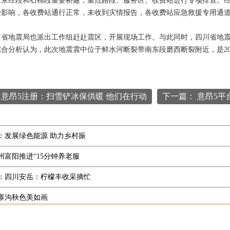
速荥经段和石棉段重要桥隧，重点路段、服务区、收费站进行专项排查。
受影响，各收费站通行正常，未收到灾情报告，各收费站应急救援专用通
地震局也派出工作组赶赴震区，开展现场工作。与此同时，四川省地震
合分析认为，此次地震震中位于鲜水河断裂带南东段磨西断裂附近，是202
 意昂5注册：扫雪铲冰保供暖 他们在行动
下一篇： 意昂5
：发展绿色能源 助力乡村振
州富阳推进“15分钟养老服
：四川安岳：柠檬丰收采摘忙
寨沟秋色美如画